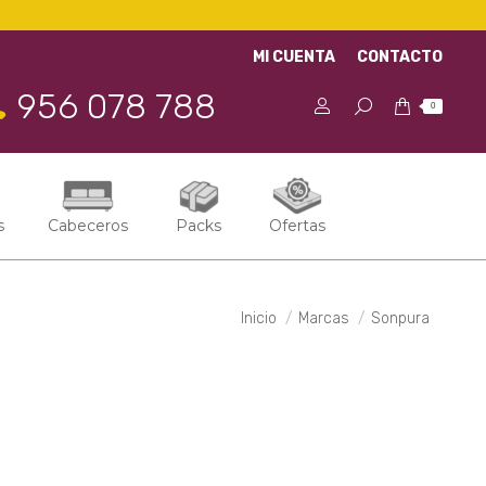
MI CUENTA
CONTACTO
956 078 788
0
s
Cabeceros
Packs
Ofertas
Estás aquí:
Inicio
Marcas
Sonpura