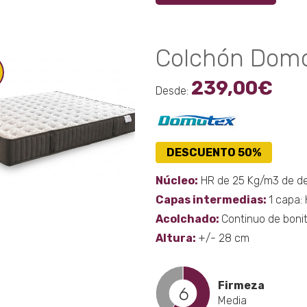
tiene
múltip
varian
Colchón Domo
Las
opcio
239,00
€
se
Desde:
puede
elegir
en
DESCUENTO 50%
la
págin
Núcleo:
HR de 25 Kg/m3 de d
de
Capas intermedias:
1 capa: 
produ
Acolchado:
Continuo de boni
Altura:
+/- 28 cm
Firmeza
6
Media