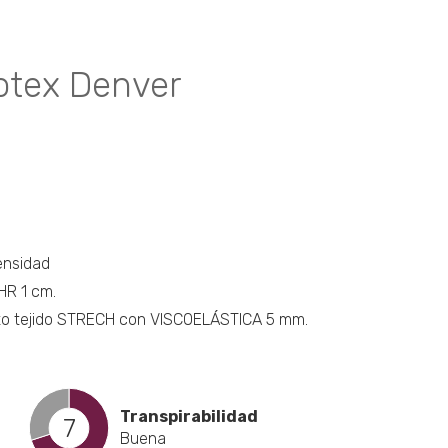
les
tes.
tex Denver
nes
n
a
ensidad
HR 1 cm.
cto
to tejido STRECH con VISCOELÁSTICA 5 mm.
Transpirabilidad
7
Buena