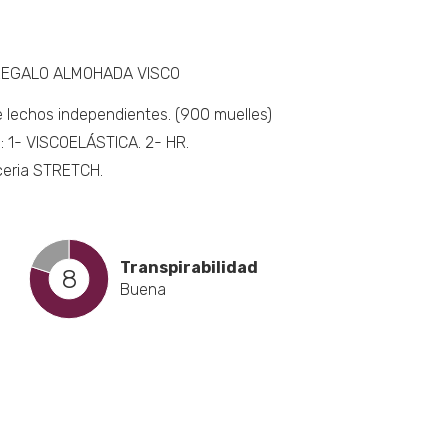
n
EGALO ALMOHADA VISCO
a
lechos independientes. (900 muelles)
: 1- VISCOELÁSTICA. 2- HR.
cto
ceria STRETCH.
Transpirabilidad
8
Buena