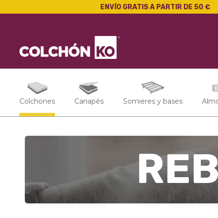
ENVÍO GRATIS A PARTIR DE 50 €
Colchones
Canapés
Somieres y bases
Alm
RE