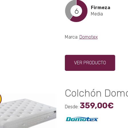
Firmeza
6
Media
Marca:
Domotex
Este
VER PRODUCTO
produ
tiene
múltip
varian
Colchón Domo
Las
opcio
359,00
€
se
Desde:
puede
elegir
en