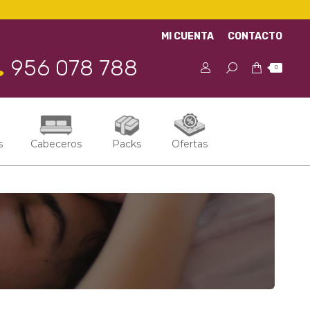
MI CUENTA
CONTACTO
956 078 788
0
s
Cabeceros
Packs
Ofertas