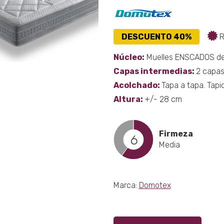
puede
elegir
en
DESCUENTO 40%
R
la
págin
Núcleo:
Muelles ENSCADOS de 
de
Capas intermedias:
2 capas
produ
Acolchado:
Tapa a tapa. Tapi
Altura:
+/- 28 cm
Firmeza
6
Media
Marca:
Domotex
Este