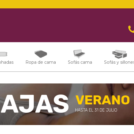
ohadas
Ropa de cama
Sofás cama
Sofás y sillone
BAJAS
VERANO
HASTA EL 31 DE JULIO