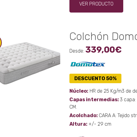
VER PRODUCTO
produ
tiene
múltip
varian
Colchón Domo
Las
opcio
339,00
€
se
Desde:
puede
elegir
en
DESCUENTO 50%
la
págin
Núcleo:
HR de 25 Kg/m3 de d
de
Capas intermedias:
3 capa:
produ
CM.
Acolchado:
CARA A: Tejido st
Altura:
+/- 29 cm