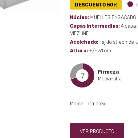
DESCUENTO 50%
R
la
págin
Núcleo:
MUELLES ENSACADO + b
de
Capas intermedias:
4 capa:
produ
VIEZLINE
Acolchado:
Tejido strech de 
Altura:
+/- 31 cm
Firmeza
7
Media-alta
Marca:
Domotex
Este
VER PRODUCTO
produ