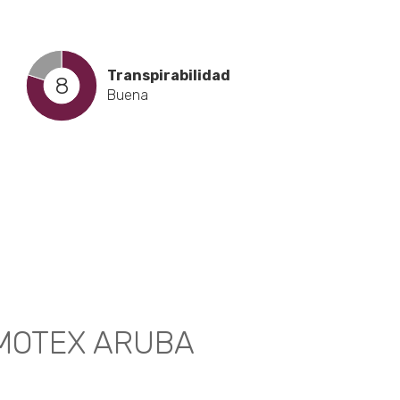
Transpirabilidad
8
Buena
cto
les
tes.
MOTEX ARUBA
nes