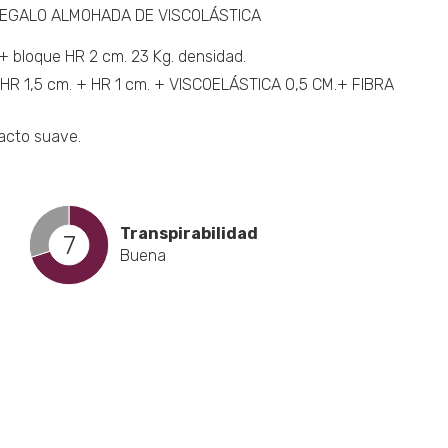
EGALO ALMOHADA DE VISCOLÁSTICA
a
loque HR 2 cm. 23 Kg. densidad.
 HR 1,5 cm. + HR 1 cm. + VISCOELÁSTICA 0,5 CM.+ FIBRA
cto
tacto suave.
Transpirabilidad
7
Buena
cto