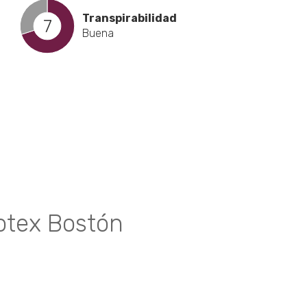
Transpirabilidad
7
Buena
cto
les
tes.
tex Bostón
nes
n