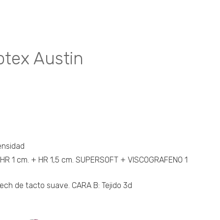
cto
les
tes.
tex Austin
nes
n
a
ensidad
 HR 1 cm. + HR 1,5 cm. SUPERSOFT + VISCOGRAFENO 1
cto
rech de tacto suave. CARA B: Tejido 3d