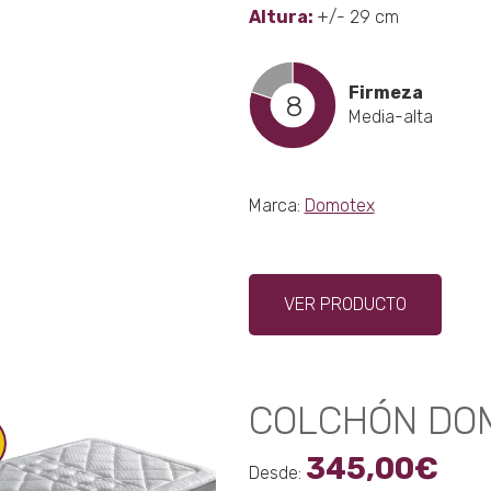
Altura:
+/- 29 cm
Firmeza
8
Media-alta
Marca:
Domotex
Este
VER PRODUCTO
produ
tiene
múltip
varian
COLCHÓN DO
Las
opcio
345,00
€
se
Desde: