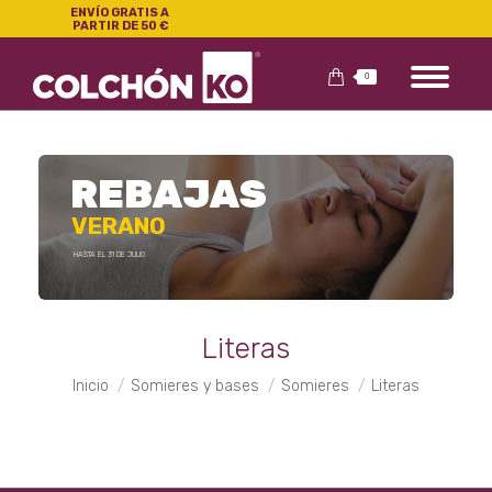
ENVÍO GRATIS A
PARTIR DE 50 €
0
REBAJAS
VERANO
HASTA EL 31 DE JULIO
Literas
Estás aquí:
Inicio
Somieres y bases
Somieres
Literas