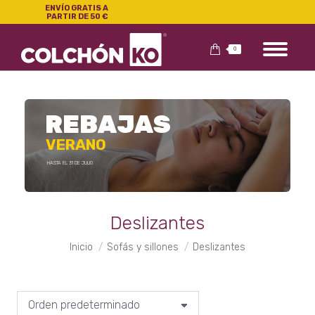
ENVÍO GRATIS A
PARTIR DE 50 €
0
REBAJAS
VERANO
HASTA EL 31 DE JULIO
Deslizantes
Estás aquí:
Inicio
Sofás y sillones
Deslizantes