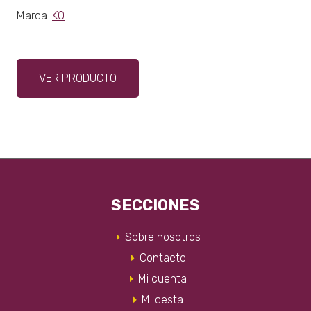
Marca:
KO
Este
VER PRODUCTO
producto
tiene
múltiples
variantes.
Las
opciones
se
pueden
SECCIONES
elegir
en
Sobre nosotros
la
Contacto
página
Mi cuenta
de
producto
Mi cesta