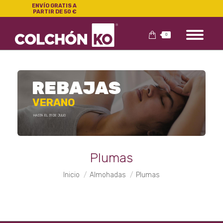
ENVÍO GRATIS A
PARTIR DE 50 €
0
REBAJAS
VERANO
HASTA EL 31 DE JULIO
Plumas
Estás aquí:
Inicio
Almohadas
Plumas