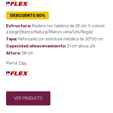
DESCUENTO 50%
Estructura:
Madera con tableros de 25 cm. 5 colores
a elegir.(Blanco/Natural/Blanco veta/Gris/Nogal)
Tapa:
Reforzada con estrutura metálica de 30*30 cm.
Capacidad almacenamiento:
31 cm altura útil
Altura:
38 cm
Marca:
Flex
Este
VER PRODUCTO
producto
tiene
múltiples