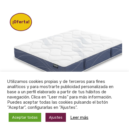
múltiples
variantes.
Las
opciones
¡Oferta!
se
pueden
elegir
en
la
página
de
producto
Utilizamos cookies propias y de terceros para fines
analíticos y para mostrarte publicidad personalizada en
base a un perfil elaborado a partir de tus hábitos de
navegación. Clica en "Leer más" para más información.
Puedes aceptar todas las cookies pulsando el botón
Colchón FLEX HABANA
“Aceptar”, configurarlas en "Ajustes".
Leer más
Aceptar todas
Ajustes
309,00
€
Desde: