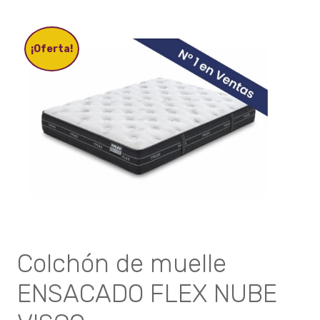
variantes.
Las
opciones
¡Oferta!
se
pueden
elegir
en
la
página
de
producto
Colchón de muelle
ENSACADO FLEX NUBE