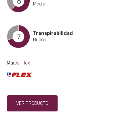
6
Media
Transpirabilidad
7
Buena
Marca:
Flex
Este
VER PRODUCTO
producto
tiene
múltiples
variantes.