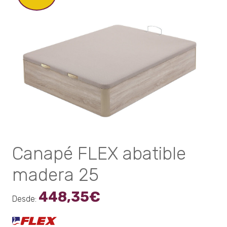
se
pueden
elegir
en
la
página
de
producto
Canapé FLEX abatible
madera 25
448,35
€
Desde: