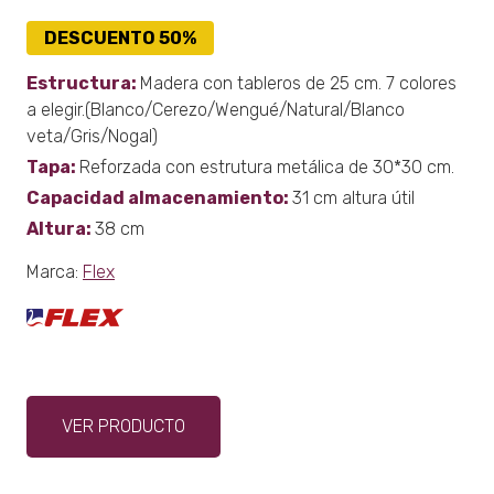
DESCUENTO 50%
Estructura:
Madera con tableros de 25 cm. 7 colores
a elegir.(Blanco/Cerezo/Wengué/Natural/Blanco
veta/Gris/Nogal)
Tapa:
Reforzada con estrutura metálica de 30*30 cm.
Capacidad almacenamiento:
31 cm altura útil
Altura:
38 cm
Marca:
Flex
Este
VER PRODUCTO
producto
tiene
múltiples