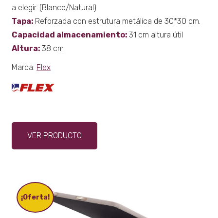
a elegir. (Blanco/Natural)
Tapa:
Reforzada con estrutura metálica de 30*30 cm.
Capacidad almacenamiento:
31 cm altura útil
Altura:
38 cm
Marca:
Flex
Este
VER PRODUCTO
producto
tiene
múltiples
variantes.
Las
opciones
¡Oferta!
se