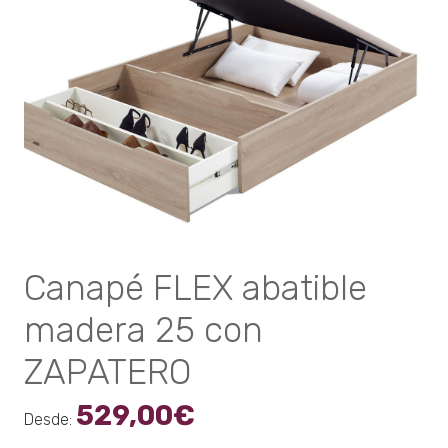
pueden
elegir
en
la
página
de
producto
Canapé FLEX abatible
madera 25 con
ZAPATERO
529,00
€
Desde: