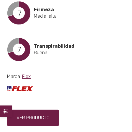
Firmeza
7
Media-alta
Transpirabilidad
7
Buena
Marca:
Flex
Este
VER PRODUCTO
producto
tiene