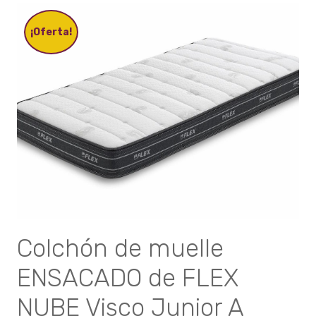
Las
opciones
¡Oferta!
se
pueden
elegir
en
la
página
de
producto
Colchón de muelle
ENSACADO de FLEX
NUBE Visco Junior A