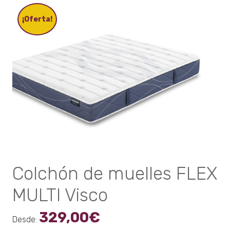
Las
opciones
¡Oferta!
se
pueden
elegir
en
la
página
de
producto
Colchón de muelles FLEX
MULTI Visco
329,00
€
Desde: