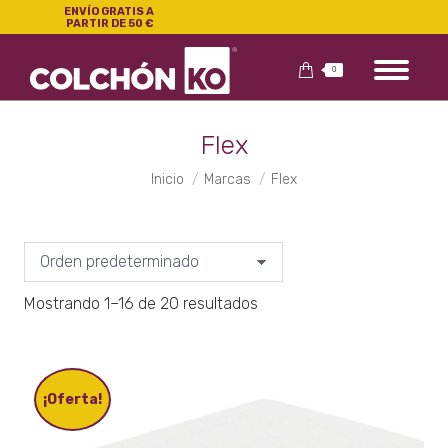
ENVÍO GRATIS A
PARTIR DE 50 €
0
Flex
Estás aquí:
Inicio
Marcas
Flex
Mostrando 1–16 de 20 resultados
¡Oferta!