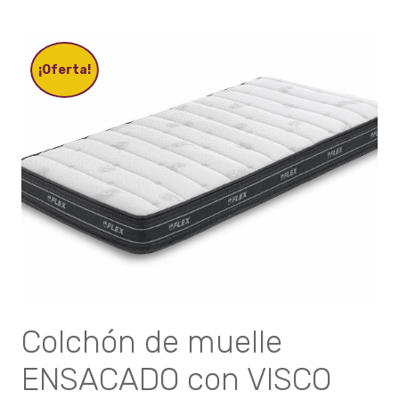
múltiples
variantes.
Las
opciones
¡Oferta!
se
pueden
elegir
en
la
página
de
producto
Colchón de muelle
ENSACADO con VISCO