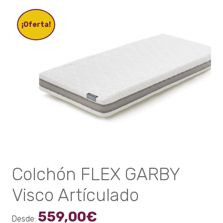
variantes.
Las
opciones
¡Oferta!
se
pueden
elegir
en
la
página
de
producto
Colchón FLEX GARBY
Visco Artículado
559,00
€
Desde: