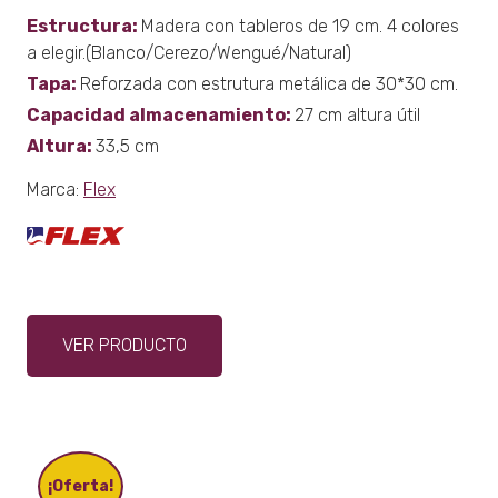
Estructura:
Madera con tableros de 19 cm. 4 colores
a elegir.(Blanco/Cerezo/Wengué/Natural)
Tapa:
Reforzada con estrutura metálica de 30*30 cm.
Capacidad almacenamiento:
27 cm altura útil
Altura:
33,5 cm
Marca:
Flex
Este
VER PRODUCTO
producto
tiene
múltiples
variantes.
Las
opciones
¡Oferta!