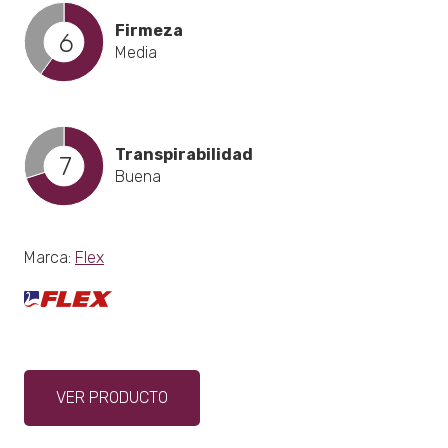
Firmeza
6
Media
Transpirabilidad
7
Buena
Marca:
Flex
Este
VER PRODUCTO
producto
tiene