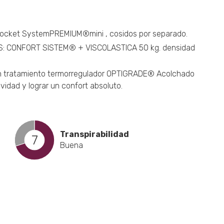
a
cto
ocket SystemPREMIUM®mini , cosidos por separado.
S: CONFORT SISTEM® + VISCOLASTICA 50 kg. densidad
 tratamiento termorregulador OPTIGRADE® Acolchado
vidad y lograr un confort absoluto.
Transpirabilidad
7
Buena