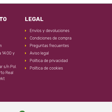
n
TO
LEGAL
Envíos y devoluciones
a
Condiciones de compra
m
Preguntas frecuentes
cto
a 14:00 y
Aviso legal
Política de privacidad
 s/n Pol.
Política de cookies
rto Real
rkt