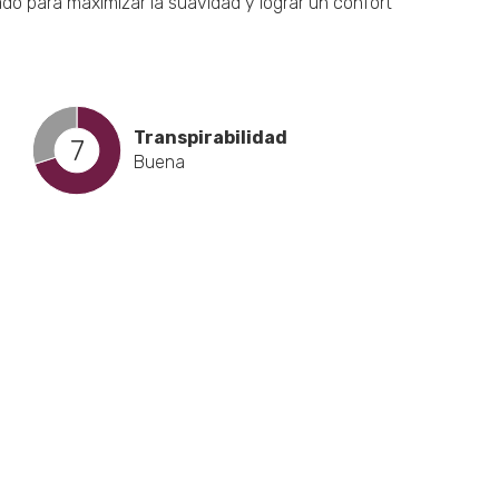
o para maximizar la suavidad y lograr un confort
Transpirabilidad
7
Buena
cto
les
tes.
nes