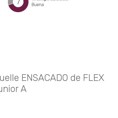
7
Buena
cto
les
tes.
uelle ENSACADO de FLEX
nes
nior A
n