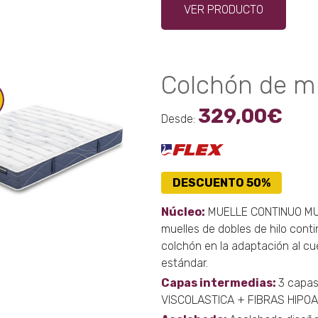
VER PRODUCTO
produ
tiene
múltip
varian
Colchón de mu
Las
opcio
329,00
€
se
Desde:
puede
elegir
en
DESCUENTO 50%
la
págin
Núcleo:
MUELLE CONTINUO MULT
de
muelles de dobles de hilo con
produ
colchón en la adaptación al cue
estándar.
Capas intermedias:
3 capa
VISCOLASTICA + FIBRAS HIPO