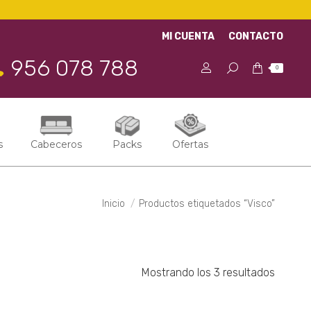
MI CUENTA
CONTACTO
956 078 788
0
s
Cabeceros
Packs
Ofertas
Estás aquí:
Inicio
Productos etiquetados “Visco”
Mostrando los 3 resultados