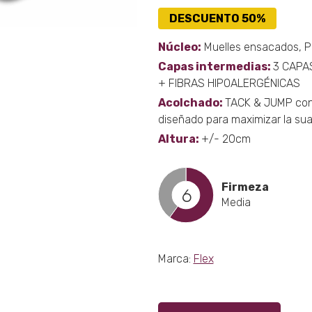
págin
DESCUENTO 50%
de
produ
Núcleo:
Muelles ensacados, P
Capas intermedias:
3 CAPA
+ FIBRAS HIPOALERGÉNICAS
Acolchado:
TACK & JUMP con
diseñado para maximizar la sua
Altura:
+/- 20cm
Firmeza
6
Media
Marca:
Flex
Este