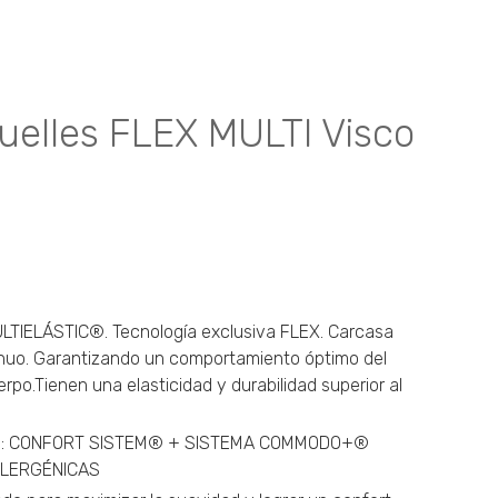
cto
les
tes.
elles FLEX MULTI Visco
nes
n
a
IELÁSTIC®. Tecnología exclusiva FLEX. Carcasa
tinuo. Garantizando un comportamiento óptimo del
cto
rpo.Tienen una elasticidad y durabilidad superior al
s: CONFORT SISTEM® + SISTEMA COMMODO+®
ALERGÉNICAS