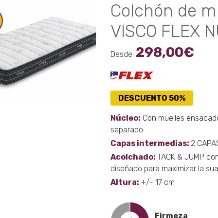
Colchón de m
VISCO FLEX N
298,00
€
Desde:
DESCUENTO 50%
Núcleo:
Con muelles ensacado
separado.
Capas intermedias:
2 CAPA
Acolchado:
TACK & JUMP con
diseñado para maximizar la sua
Altura:
+/- 17 cm
Firmeza