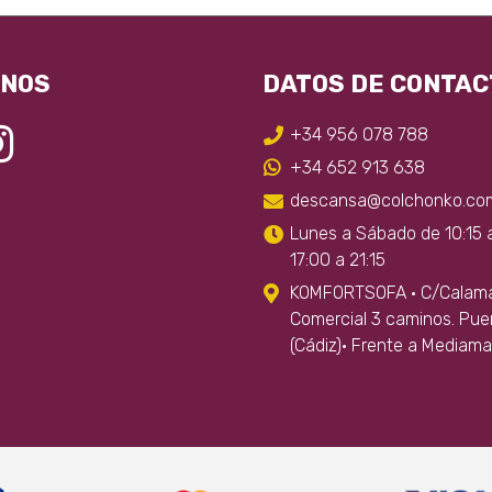
se
puede
elegir
ENOS
DATOS DE CONTAC
en
la
+34 956 078 788
págin
+34 652 913 638
de
descansa@colchonko.co
produ
Lunes a Sábado de 10:15 
17:00 a 21:15
KOMFORTSOFA · C/Calamar
Comercial 3 caminos. Pue
(Cádiz)· Frente a Mediama