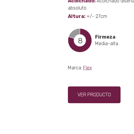
Acolchado:
Acolchado diseñad
absoluto.
Altura:
+/- 27cm
Firmeza
8
Media-alta
Marca:
Flex
Este
VER PRODUCTO
produ
tiene
múltip
varian
Las
opcio