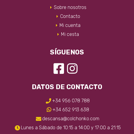
en
Sobre nosotros
la
Contacto
página
Mi cuenta
de
producto
Mi cesta
SÍGUENOS
DATOS DE CONTACTO
+34 956 078 788
+34 652 913 638
descansa@colchonko.com
Lunes a Sábado de 10:15 a 14:00 y 17:00 a 21:15