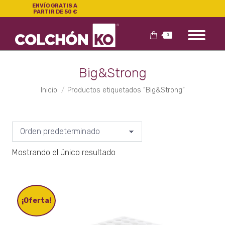
ENVÍO GRATIS A
PARTIR DE 50 €
0
Big&Strong
Estás aquí:
Inicio
Productos etiquetados “Big&Strong”
Mostrando el único resultado
¡Oferta!