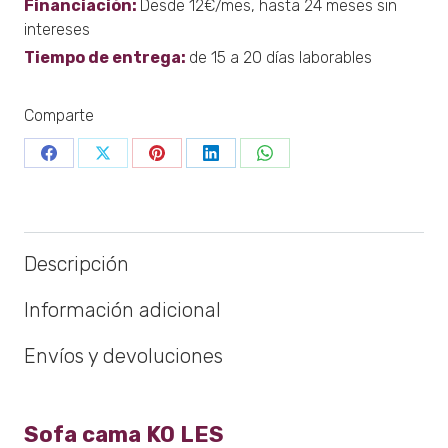
Financiación:
Desde 12€/mes, hasta 24 meses sin
intereses
Tiempo de entrega:
de 15 a 20 días laborables
Comparte
Share
Share
Share
Share
Share
on
on
on
on
on
Facebook
X
Pinterest
LinkedIn
WhatsApp
Descripción
Información adicional
Envíos y devoluciones
Sofa cama KO LES