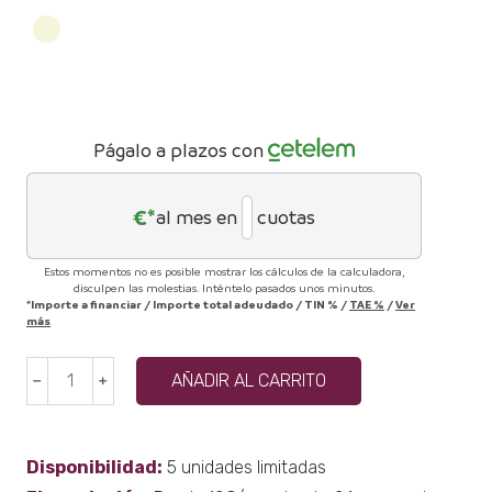
Págalo a plazos con
€*
al mes en
cuotas
Estos momentos no es posible mostrar los cálculos de la calculadora,
disculpen las molestias. Inténtelo pasados unos minutos.
*Importe a financiar
/
Importe total adeudado
/
TIN
%
/
TAE
%
/
Ver
más
Sofa
AÑADIR AL CARRITO
﹣
﹢
cama
KO
LES
Disponibilidad:
5 unidades limitadas
cantidad