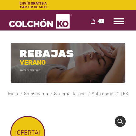
ENVÍO GRATIS A
PARTIR DE 50 €
0
REBAJAS
VERANO
HASTA EL 31 DE JULIO
Estás aquí:
Inicio
Sofás cama
Sistema italiano
Sofa cama KO LES
¡OFERTA!