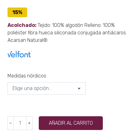
15%
Acolchado:
Tejido: 100% algodón Relleno: 100%
poliéster fibra hueca siliconada conjugada antiácaros
Acarsan Natural®.
Medidas nórdicos
EDREDÓN
AÑADIR AL CARRITO
﹣
﹢
NÓRDICO
VELFONT