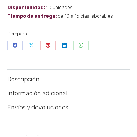
ORDINO
Disponibilidad:
10 unidades
90
Tiempo de entrega:
de 10 a 15 días laborables
cantidad
Comparte
Share
Share
Share
Share
Share
on
on
on
on
on
Facebook
X
Pinterest
LinkedIn
WhatsApp
Descripción
Información adicional
Envíos y devoluciones