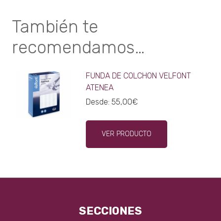
También te
recomendamos…
FUNDA DE COLCHON VELFONT
ATENEA
Desde:
55,00
€
Este
VER PRODUCTO
producto
tiene
múltiples
variantes.
Las
opciones
se
SECCIONES
pueden