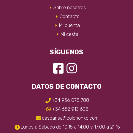
elegir
Sobre nosotros
en
Contacto
la
Mi cuenta
página
Mi cesta
de
producto
SÍGUENOS
DATOS DE CONTACTO
+34 956 078 788
+34 652 913 638
descansa@colchonko.com
Lunes a Sábado de 10:15 a 14:00 y 17:00 a 21:15