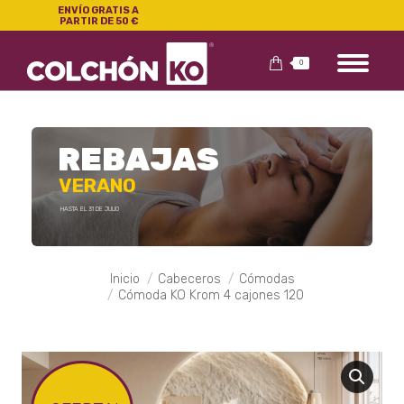
ENVÍO GRATIS A
PARTIR DE 50 €
0
REBAJAS
VERANO
HASTA EL 31 DE JULIO
Estás aquí:
Inicio
Cabeceros
Cómodas
Cómoda KO Krom 4 cajones 120