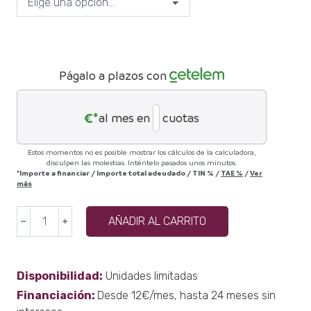
Págalo a plazos con
€*
al mes en
cuotas
Estos momentos no es posible mostrar los cálculos de la calculadora,
disculpen las molestias. Inténtelo pasados unos minutos.
*Importe a financiar
/
Importe total adeudado
/
TIN
%
/
TAE
%
/
Ver
más
Cómoda
AÑADIR AL CARRITO
﹣
﹢
KO
Krom
4
Disponibilidad:
Unidades limitadas
cajones
Financiación:
Desde 12€/mes, hasta 24 meses sin
120