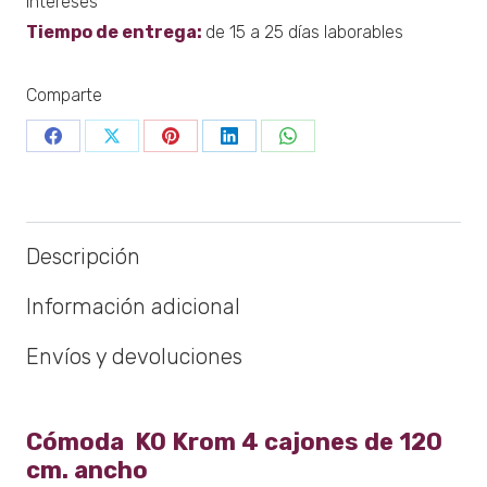
intereses
cantidad
Tiempo de entrega:
de 15 a 25 días laborables
Comparte
Share
Share
Share
Share
Share
on
on
on
on
on
Facebook
X
Pinterest
LinkedIn
WhatsApp
Descripción
Información adicional
Envíos y devoluciones
Cómoda KO Krom 4 cajones de 120
cm. ancho