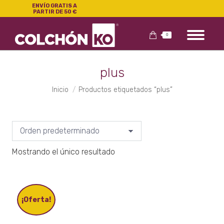
ENVÍO GRATIS A
PARTIR DE 50 €
0
plus
Estás aquí:
Inicio
Productos etiquetados “plus”
Mostrando el único resultado
¡Oferta!