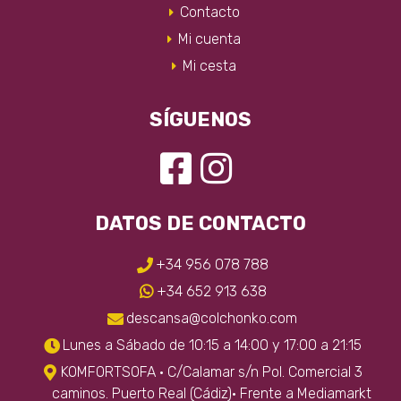
la
Contacto
página
Mi cuenta
de
producto
Mi cesta
SÍGUENOS
DATOS DE CONTACTO
+34 956 078 788
+34 652 913 638
descansa@colchonko.com
Lunes a Sábado de 10:15 a 14:00 y 17:00 a 21:15
KOMFORTSOFA · C/Calamar s/n Pol. Comercial 3
caminos. Puerto Real (Cádiz)· Frente a Mediamarkt