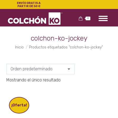
ENVÍO GRATIS A
PARTIR DE 50 €
0
colchon-ko-jockey
Estás aquí:
Inicio
Productos etiquetados “colchon-ko-jockey”
Mostrando el único resultado
¡Oferta!