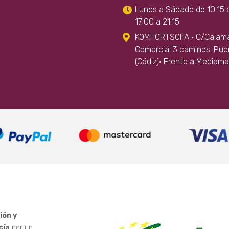
Lunes a Sábado de 10:15 
17:00 a 21:15
KOMFORTSOFA · C/Calamar
Comercial 3 caminos. Pue
(Cádiz)· Frente a Mediama
ión y
cía
por un