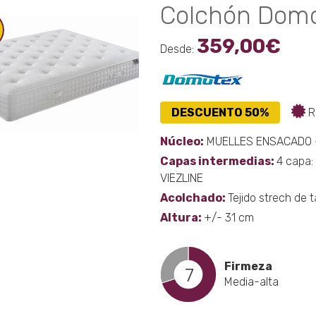
Colchón Domo
359,00
€
Desde:
DESCUENTO 50%
R
Núcleo:
MUELLES ENSACADO + b
Capas intermedias:
4 capa:
VIEZLINE
Acolchado:
Tejido strech de 
Altura:
+/- 31 cm
Firmeza
7
Media-alta