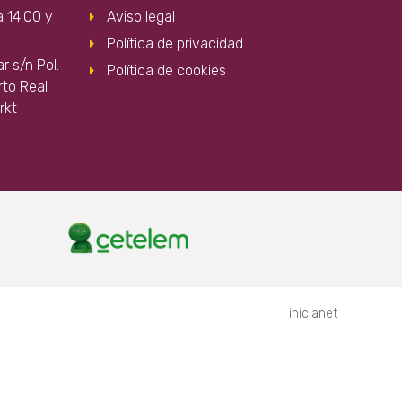
a 14:00 y
Aviso legal
Política de privacidad
 s/n Pol.
Política de cookies
rto Real
rkt
inicianet