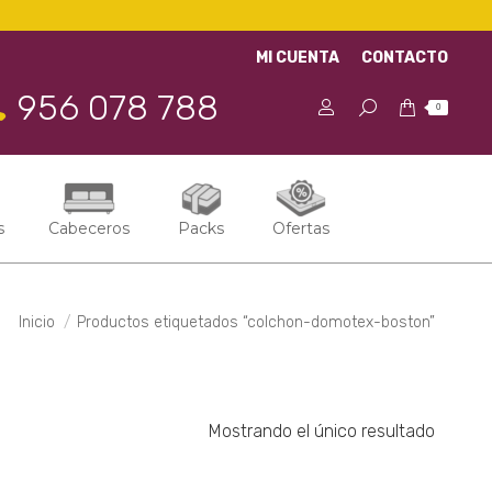
MI CUENTA
CONTACTO
956 078 788
0
s
Cabeceros
Packs
Ofertas
Estás aquí:
Inicio
Productos etiquetados “colchon-domotex-boston”
Mostrando el único resultado