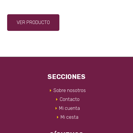
Este
VER PRODUCTO
producto
tiene
múltiples
variantes.
Las
opciones
se
pueden
SECCIONES
elegir
en
Sobre nosotros
la
Contacto
página
Mi cuenta
de
producto
Mi cesta