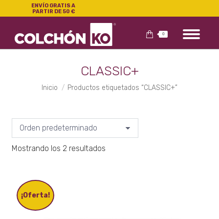
ENVÍO GRATIS A
PARTIR DE 50 €
0
CLASSIC+
Estás aquí:
Inicio
Productos etiquetados “CLASSIC+”
Mostrando los 2 resultados
¡Oferta!