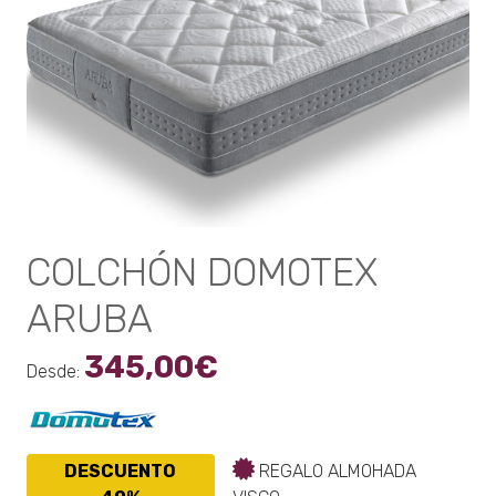
elegir
en
la
página
de
producto
COLCHÓN DOMOTEX
ARUBA
345,00
€
Desde:
DESCUENTO
REGALO ALMOHADA