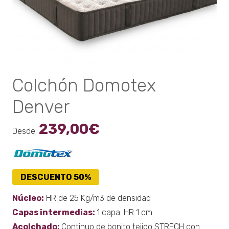
página
de
producto
Colchón Domotex
Denver
239,00
€
Desde:
DESCUENTO 50%
Núcleo:
HR de 25 Kg/m3 de densidad
Capas intermedias:
1 capa: HR 1 cm.
Acolchado:
Continuo de bonito tejido STRECH con