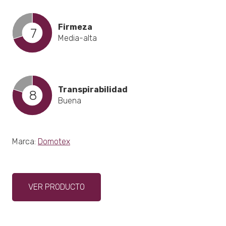
Firmeza
7
Media-alta
Transpirabilidad
8
Buena
Marca:
Domotex
Este
VER PRODUCTO
producto
tiene
múltiples