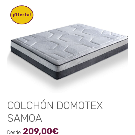
variantes.
Las
opciones
¡Oferta!
se
pueden
elegir
en
la
página
de
producto
COLCHÓN DOMOTEX
SAMOA
209,00
€
Desde: