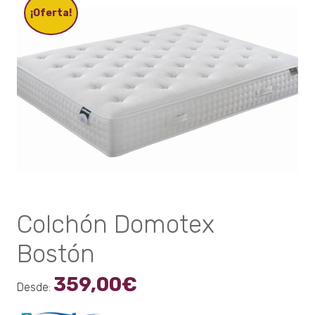
opciones
¡Oferta!
se
pueden
elegir
en
la
página
de
producto
Colchón Domotex
Bostón
359,00
€
Desde: