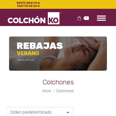
ENVÍO GRATIS A
PARTIR DE 50 €
0
REBAJAS
VERANO
HASTA EL 31 DE JULIO
Colchones
Estás aquí:
Inicio
Colchones