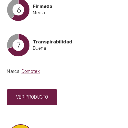
Firmeza
6
Media
Transpirabilidad
7
Buena
Marca:
Domotex
Este
VER PRODUCTO
producto
tiene
múltiples
variantes.
Las