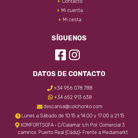
Contacto
página
Mi cuenta
de
producto
Mi cesta
SÍGUENOS
DATOS DE CONTACTO
+34 956 078 788
+34 652 913 638
descansa@colchonko.com
Lunes a Sábado de 10:15 a 14:00 y 17:00 a 21:15
KOMFORTSOFA · C/Calamar s/n Pol. Comercial 3
caminos. Puerto Real (Cádiz)· Frente a Mediamarkt