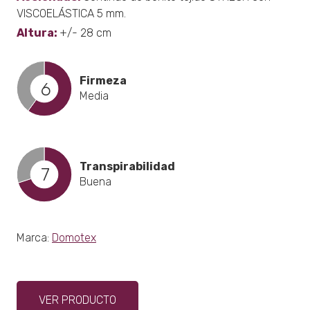
VISCOELÁSTICA 5 mm.
Altura:
+/- 28 cm
Firmeza
6
Media
Transpirabilidad
7
Buena
Marca:
Domotex
Este
VER PRODUCTO
producto