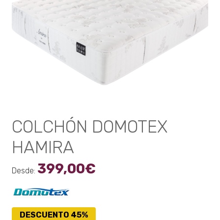
pueden
elegir
en
la
página
de
producto
COLCHÓN DOMOTEX
HAMIRA
399,00
€
Desde:
DESCUENTO 45%